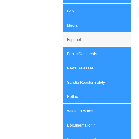
LANL
Media
Espanol
Public Comments
News Releases
Sandia Reactor Safety
Holtec
Wildland Action
Documentation 1