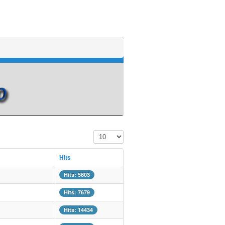
Display #
Hits
Hits: 5603
Hits: 7679
Hits: 14434