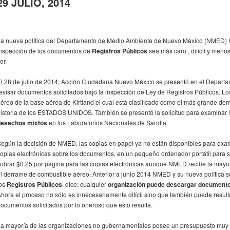
29 JULIO, 2014
a nueva política del Departamento de Medio Ambiente de Nuevo México (NMED) ha
nspección de los documentos de
Registros Públicos
sea más caro , difícil y meno
er.
l 28 de julio de 2014, Acción Ciudadana Nuevo México se presentó en el Depar
evisar documentos solicitados bajo la inspección de Ley de Registros Públicos. 
éreo de la base aérea de Kirtland el cual está clasificado como el más grande derr
istoria de los ESTADOS UNIDOS. También se presentó la solicitud para examinar
desechos mixtos
en los Laboratorios Nacionales de Sandia.
egún la decisión de NMED, las copias en papel ya no están disponibles para exami
opias electrónicas sobre los documentos, en un pequeño ordenador portátil para s
obrar $0.25 por página para las copias electrónicas aunque NMED recibe la mayorí
l derrame de combustible aéreo. Anterior a junio 2014 NMED y su nueva política s
los
Registros Públicos
, dice: cualquier
organización puede descargar documentos
hora el proceso no sólo es innecesariamente difícil sino que también puede result
ocumentos solicitados por lo oneroso que esto resulta.
a mayoría de las organizaciones no gubernamentales posee un presupuesto muy limi