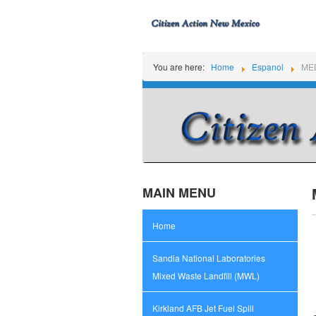
You are here:
Home
Espanol
MED
MAIN MENU
Home
Sandia National Laboratories
Mixed Waste Landfill (MWL)
Kirkland AFB Jet Fuel Spill