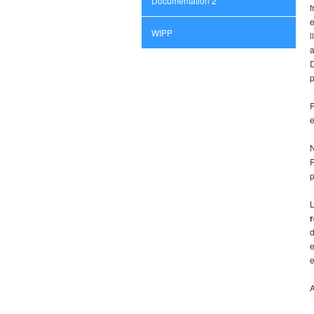
Documentation 2
f
e
WIPP
l
a
D
p
P
e
N
R
p
L
d
e
e
A