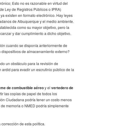
rónico; Esto no es razonable en virtud del
 de Ley de Registros Públicos o IPRA)
 ya existen en formato electrónico. Hay leyes
dadanos de Albuquerque y el medio ambiente.
stablecida como su mayor objetivo, pero la
canzar y dar cumplimiento a dicho objetivo.
ón cuando se disponía anteriormente de
n dispositivos de almacenamiento externo?
o un obstáculo para la revisión de
 ardid para evadir un escrutinio público de la
ame de combustible aéreo
y el
vertedero de
r las copias de papel de todos los
ción Ciudadana podría tener un costo menos
tivo de memoria o NMED podría simplemente
corrección de esta política.