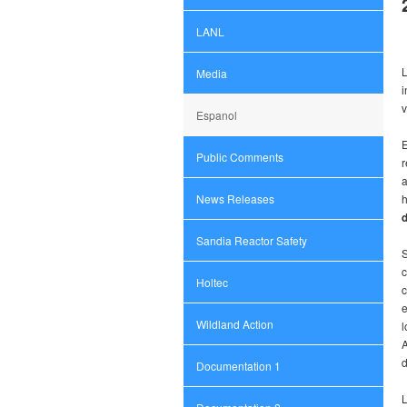
LANL
L
Media
i
v
Espanol
E
Public Comments
r
a
News Releases
h
Sandia Reactor Safety
S
c
Holtec
c
e
Wildland Action
A
d
Documentation 1
L