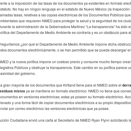
rente a la imposición de las tasas de los documentos ya existentes en formato elect
statuto. No hay en ningún lenguaje en el estatuto de Nuevo México (la Inspección
lamadas tasas, relativas a las copias electrónicas de los Documentos Públicos que
mbientales que requieren NMED para proteger la salud y la seguridad de los ciu
urante la administración de la Gobernadora Martínez “La transparencia” ha sido e
olítica del Departamento de Medio Ambiente es contraria y es un obstáculo para al
reguntamos ¿por qué el Departamento de Medio Ambiente impone dicha obstrucci
stos documentos electrónicamente, o se han permitido que se pueda descargar e
MED y la nueva política impone un costoso precio y consume mucho tiempo creand
egistros Públicos y obstruye la transparencia. Este cambio en su política parece un
asividad del gobierno.
a gran mayoría de los documentos que Kirtland tiene para el NMED sobre el
derr
residuos mixtos
ya se mantiene en formato electrónico. NMED no tiene que converti
ocumentos en versiones electrónicas; estas ya poseen su formato electrónico. Ac
levado y una forma fácil de copiar documentos electrónicos a su propio disposi
nviar por correo electrónico las versiones electrónicas que ya posee.
cción Ciudadana envió una carta al Secretario de NMED Ryan Flynn solicitando la 